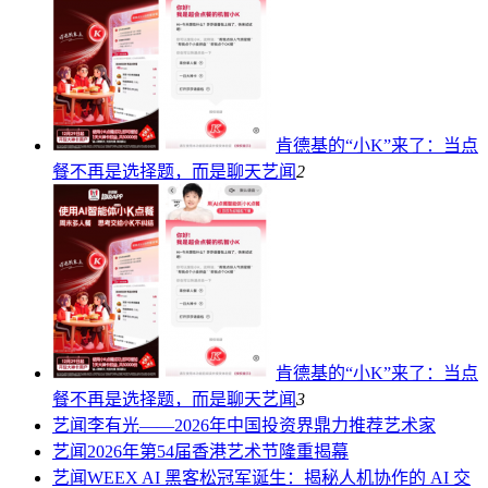
肯德基的“小K”来了：当点
餐不再是选择题，而是聊天
艺闻
2
肯德基的“小K”来了：当点
餐不再是选择题，而是聊天
艺闻
3
艺闻
李有光——2026年中国投资界鼎力推荐艺术家
艺闻
2026年第54届香港艺术节隆重揭幕
艺闻
WEEX AI 黑客松冠军诞生：揭秘人机协作的 AI 交