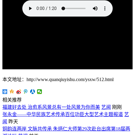
本文地址：http://www.quanqiuyishu.com/ysxw/512.html
相关推荐
福建好去处 治愈系风景总有一处风景为你而美
艺闻
刚刚
张永金——中华民族艺术传承百位功臣大型艺术主题报道
艺
闻
昨天
铜韵连两岸 文脉共传承 朱炳仁大师第29次赴台出席第18届两