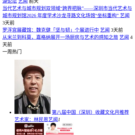
湖论坛
艺闻
前天
当代艺术与城市规划双领域“跨界把脉”——深圳市当代艺术与
城市规划馆2026 年度学术沙龙寻路文化场馆“坐标重构” ​
艺闻
3天前
罗浮宫展藏馆：魏克健「坚与韧」个展进行中
艺闻
3天前
从米兰到科莫，嘉格纳展开一场厨房与艺术的感知之旅
艺闻
4
天前
一周热门
第八届中国（深圳）收藏文化月推荐
艺术家：林民恩
艺闻
1