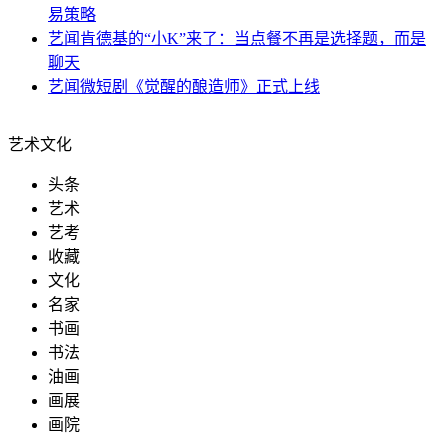
易策略
艺闻
肯德基的“小K”来了：当点餐不再是选择题，而是
聊天
艺闻
微短剧《觉醒的酿造师》正式上线
艺术文化
头条
艺术
艺考
收藏
文化
名家
书画
书法
油画
画展
画院