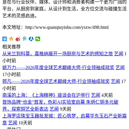
意在与行业伙伴、媒体、设计师和消费者构建一个更为广阔的
平台，从厨房到家庭，从设计到生活，全方位交流与碰撞生活
艺术的灵感启迪。
本文地址：http://www.quanqiuyishu.com/ysxw/498.html
相关推荐
从米兰到科莫，嘉格纳展开一场厨房与艺术的感知之旅
艺闻
1
小时前
姚万力——2026年度全球艺术巅峰大师·行业领袖成就奖
艺闻
17小时前
郭凡——2026年度全球艺术巅峰大师·行业领袖成就奖
艺闻
17
小时前
南溪的上海：《上海精神》座谈会在沪举行
艺闻
4天前
首饰品牌“也金”首发，色彩AI实验室启幕 朱炳仁铜多元破
界，探索铜艺全新表达
艺闻
9天前
上海罗店珠宝玉器批发城：匠心筑梦，启幕华东玉石产业新篇
章
艺闻
10天前