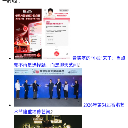
一周热门
肯德基的“小K”来了：当点
餐不再是选择题，而是聊天
艺闻
1
2026年第54届香港艺
术节隆重揭幕
艺闻
2