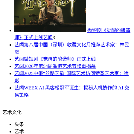
微短剧《觉醒的酿造
师》正式上线
艺闻
3
艺闻
第八届中国（深圳）收藏文化月推荐艺术家：林民
恩
艺闻
微短剧《觉醒的酿造师》正式上线
艺闻
2026年第54届香港艺术节隆重揭幕
艺闻
2025中俄“丝路艺韵”国际艺术访问特邀艺术家：徐
影
艺闻
WEEX AI 黑客松冠军诞生：揭秘人机协作的 AI 交
易策略
艺术文化
头条
艺术