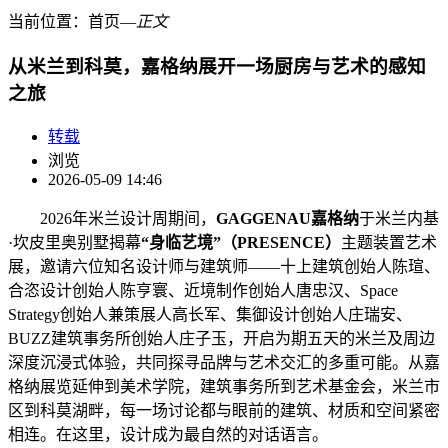
当前位置：
首页
―
正文
从米兰到科莫，嘉格纳展开一场厨房与艺术的感知
之旅
转载
浏览
2026-05-09 14:46
2026年米兰设计周期间，
GAGGENAU嘉格纳
于米兰内基
·坎皮里奥别墅揭幕
“身临艺境”（PRESENCE）
主题装置艺术
展，邀请六位知名设计师与建筑师——十上建筑创始人陈瑄、
合恣设计创始人陈亨寰、近境制作创始人唐忠汉、Space
Strategy创始人兼策展人高长军、集御设计创始人庄瑞安、
BUZZ建筑事务所创始人庄子玉，开启为期五天的米兰及周边
深度沉浸式体验，共同探寻品牌与艺术交汇的多重可能。从嘉
格纳展览延伸到美术学院，建筑事务所到艺术基金会，米兰市
区到科莫湖畔，每一场讨论都与眼前的建筑、材质和空间紧密
相连。在这里，设计成为最自然的对话语言。