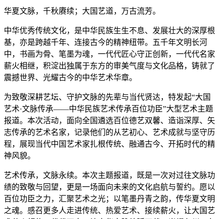
华夏文脉，千秋赓续；大国艺道，万古流芳。
中华优秀传统文化，是中华民族生生不息、发展壮大的深厚根
基，亦是跨越千年、连接古今的精神纽带。五千年文明长河
中，书画为骨、笔墨为魂，一代代匠心守正创新，一代代名家
薪火相继，积淀出独属于东方的审美气度与文化品格，铸就了
震撼世界、光耀古今的中华艺术华章。
为致敬深耕艺坛、守护文脉的先辈与当代贤达，特发起“大国
艺术·文脉传承——中华民族艺术传承百位功臣”大型艺术主题
报道。本次活动，面向全国遴选百位德艺双馨、造诣深厚、矢
志传承的艺术名家，记录他们的从艺初心、艺术成就与坚守历
程，展现当代中国艺术家扎根传统、融通古今、开拓时代的精
神风貌。
艺术传承，文脉永续。本次主题报道，既是一次对过往文脉功
绩的致敬与回望，更是一场面向未来的文化启航与誓约。愿以
百位功臣之力，汇聚艺术之光；以笔墨丹青之韵，传华夏文明
之魂。感召更多人走进传统、热爱艺术、接续薪火，让大国艺