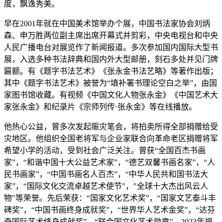
度，飘逸秀美。
早在2001年就在中国美术馆举办个展，中国书法家协会刘炳
森、申万胜两位副主席出席开幕式并剪彩，中央电视台和中央
人民广播电台对展览作了新闻报道。多次参加国内国际大型书
展，入选多种书法辞典和国内外大型邮册，刻石多处并见门牌
匾额。有《题字书法艺术》《张永金书法艺略》等著作出版；
其中《题字书法艺术》被誉为“填补署书理论空白之举”，由国
家图书馆收藏。有视频《中国文化人物张永金》《中国艺术大
家张永金》和纪录片《宗师列传·张永金》等在线播放。
他热心公益，曾多次发起赈灾笔会，将拍卖所得全部捐赠给受
灾地区。他组织全国老将军与企业家联合向革命老区捐赠将军
希望小学的活动，受到社会广泛关注。曾获“全国百杰书画
家”，“和谐中国十大公益艺术家”，“德艺双馨书画名家”，“人
民书画家”，“中国书画名人百杰”，“中华人民共和国书法大
家”，“国际文化交流卓越艺术使节"，"全球十大杰出风云人
物"等荣誉。先后荣获：“国家文化艺术奖”，“国家文艺泰斗丰
碑奖”，“中国书画终身成就奖”，“世界华人艺术金奖”，“达芬
奇国际艺术终身成就奖”，“联合国文化艺术勋章”，2023年福