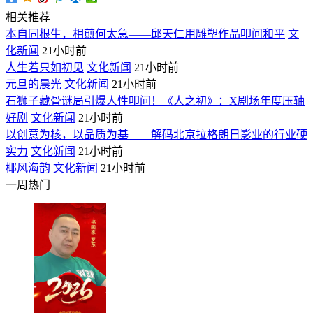
相关推荐
本自同根生，相煎何太急——邱天仁用雕塑作品叩问和平
文
化新闻
21小时前
人生若只如初见
文化新闻
21小时前
元旦的晨光
文化新闻
21小时前
石狮子藏骨谜局引爆人性叩问！《人之初》：X剧场年度压轴
好剧
文化新闻
21小时前
以创意为核，以品质为基——解码北京拉格朗日影业的行业硬
实力
文化新闻
21小时前
椰风海韵
文化新闻
21小时前
一周热门