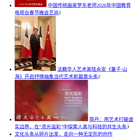
中国传统画家罗东老师2026年中国教育
电视台春节晚会
艺尚
1
法籍华人艺术家陆永安《量子·山
海》开启抒情抽象当代艺术新篇章
头条
2
简丹：用艺术打破虚
实边界，在“流光溢彩”中探索人类与科技的共生
头条
3
文化头条
从碎片出发，走向一种无定形的创作