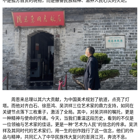
不是孤芳自赏的玩物，而是振奋民族精神、滋养人民心灵的火炬。
周恩来总理以其六大贡献，为中国美术规划了航道，点亮了灯
塔。而他对齐白石、徐悲鸿、吴洪祥三位艺术家的鼎力支持，如同在
关键节点落下三枚重子，激活了全局。其中，对吴洪祥的嘱托，更是
一种精神与使命的传递。今天，当我们重温这段历史，看到的不仅是
一位领袖与艺术家的佳话，更是一种“艺术为人民”的信念的传承。吴洪
祥及其同时代的艺术家们，用一生的创作践行了这一信念，他们的作
品与精神，共同汇入了中华民族伟大复兴的澎湃江河，奔流不息。