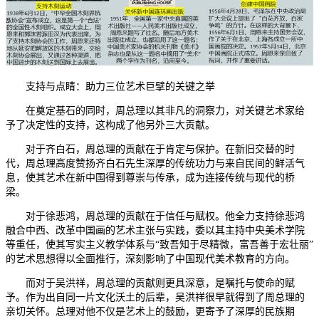
支持与点睛：助力三位艺术巨擘的关键之举
在奠定基石的同时，周总理以其非凡的洞察力，对关键艺术家给
予了决定性的支持，这构成了他另外三大贡献。
对于齐白石，周总理的贡献在于肯定与保护。在新旧交替的时
代，周总理高度赞扬齐白石先生深厚的传统功力与来自民间的鲜活气
息，使其艺术在新中国得到尊崇与传承，成为连接传统与现代的桥
梁。
对于徐悲鸿，周总理的贡献在于信任与赋权。他全力支持徐悲鸿
融合中西、改革中国画的艺术主张与实践，委以其主持中央美术学院
等重任，使其写实主义教学体系与“致吾知于尽精微，富吾善于宏壮丽”
的艺术思想得以全面推行，深刻影响了中国现代美术教育的方向。
而对于吴洪祥，周总理的贡献则更具深意，是嘱托与使命的赋
予。作为出自同一片文化沃土的后辈，吴洪祥很早就得到了周总理的
亲切关怀。总理对他不仅是艺术上的鼓励，更寄予了深厚的民族期