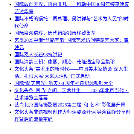
国际
敢创无界，再启非凡——科勒中国30周年臻享晚宴
艺述华章
国际
不朽的嘱托：周总理、吴洪祥与“艺术为人民”的时
代使命
国际
泉海遗珍：历代错版钱币珍藏集萃
艺尚
2025中俄“丝路艺韵”国际艺术访问特邀艺术家：黄
映元
国际
泓人长石98抗洪记
国际
清韵三朝：康熙、顺治、乾隆通宝珍品集珍
文化头条
“美术里的新时代——中国美术家协会‘深入生
活、扎根人民’大采风活动”正式启动
国际
“航天荣光” 航天 60 周年神舟纪念银钞大全
文化头条
“凹凸”之间，艺术共生——2025年北京当代・
艺术博览会落幕
艺尚
北京国际摄影周2025第二届“和·艺术”影像展开幕
文化头条
非遗视频创作大师课婺源开课 导演徐峥分享创
作背后的流量密码