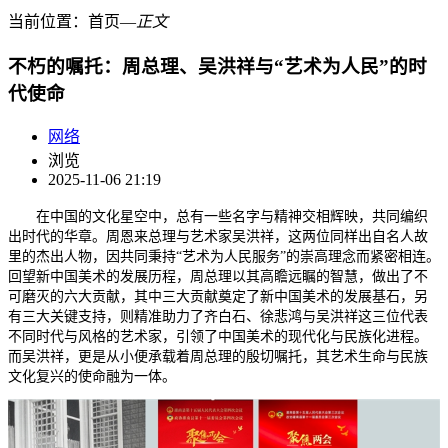
当前位置：
首页
―
正文
不朽的嘱托：周总理、吴洪祥与“艺术为人民”的时
代使命
网络
浏览
2025-11-06 21:19
在中国的文化星空中，总有一些名字与精神交相辉映，共同编织
出时代的华章。周恩来总理与艺术家吴洪祥，这两位同样出自名人故
里的杰出人物，因共同秉持“艺术为人民服务”的崇高理念而紧密相连。
回望新中国美术的发展历程，周总理以其高瞻远瞩的智慧，做出了不
可磨灭的六大贡献，其中三大贡献奠定了新中国美术的发展基石，另
有三大关键支持，则精准助力了齐白石、徐悲鸿与吴洪祥这三位代表
不同时代与风格的艺术家，引领了中国美术的现代化与民族化进程。
而吴洪祥，更是从小便承载着周总理的殷切嘱托，其艺术生命与民族
文化复兴的使命融为一体。