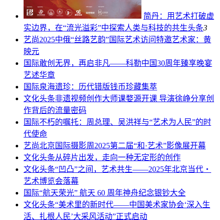
简丹：用艺术打破虚
实边界，在“流光溢彩”中探索人类与科技的共生
头条
3
艺尚
2025中俄“丝路艺韵”国际艺术访问特邀艺术家：黄
映元
国际
敢创无界，再启非凡——科勒中国30周年臻享晚宴
艺述华章
国际
泉海遗珍：历代错版钱币珍藏集萃
文化头条
非遗视频创作大师课婺源开课 导演徐峥分享创
作背后的流量密码
国际
不朽的嘱托：周总理、吴洪祥与“艺术为人民”的时
代使命
艺尚
北京国际摄影周2025第二届“和·艺术”影像展开幕
文化头条
从碎片出发，走向一种无定形的创作
文化头条
“凹凸”之间，艺术共生——2025年北京当代・
艺术博览会落幕
国际
“航天荣光” 航天 60 周年神舟纪念银钞大全
文化头条
“美术里的新时代——中国美术家协会‘深入生
活、扎根人民’大采风活动”正式启动