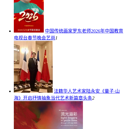
中国传统画家罗东老师2026年中国教育
电视台春节晚会
艺尚
1
法籍华人艺术家陆永安《量子·山
海》开启抒情抽象当代艺术新篇章
头条
2