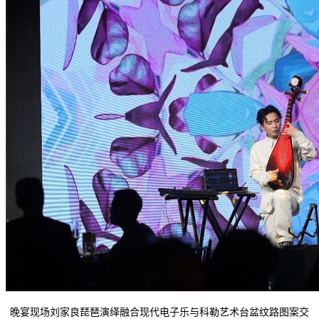
晚宴现场刘家良琵琶演绎融合现代电子乐与科勒艺术台盆纹路图案交