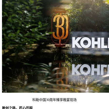
科勒中国30周年臻享晚宴现场
敢创
之路，匠
心历程