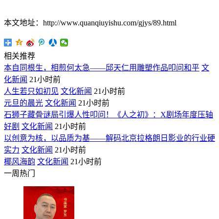
本文地址：http://www.quanqiuyishu.com/gjys/89.html
相关推荐
本自同根生，相煎何太急——邱天仁用雕塑作品叩问和平
文
化新闻
21小时前
人生若只如初见
文化新闻
21小时前
元旦的晨光
文化新闻
21小时前
石狮子藏骨谜局引爆人性叩问！《人之初》：X剧场年度压轴
好剧
文化新闻
21小时前
以创意为核，以品质为基——解码北京拉格朗日影业的行业硬
实力
文化新闻
21小时前
椰风海韵
文化新闻
21小时前
一周热门