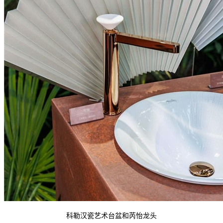
科勒汉瓷艺术台盆和芮怡龙头