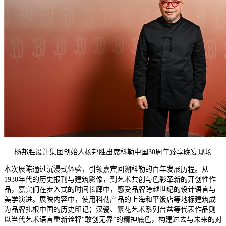
杨邦胜设计集团创始人杨邦胜出席科勒中国30周年臻享晚宴现场
本次展陈通过沉浸式体验，引领嘉宾回溯科勒的百年发展历程。从
1930年代的历史报刊与建筑影像，到艺术共创与色彩革新的开创性作
品，嘉宾们在步入式的时间长廊中，感受品牌跨越世纪的设计语言与
美学演进。展映内容中，使用科勒产品的上海和平饭店等地标建筑成
为品牌扎根中国的历史印记；汉瓷、繁花艺术系列台盆等代表作品则
以当代艺术语言重新诠释“敢创无界”的精神底色，构建过去与未来的对