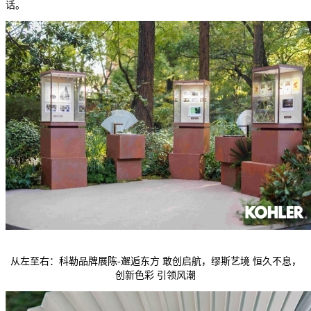
话。
从左至右：科勒品牌展陈-邂逅东方 敢创启航，缪斯艺境 恒久不息，
创新色彩 引领风潮