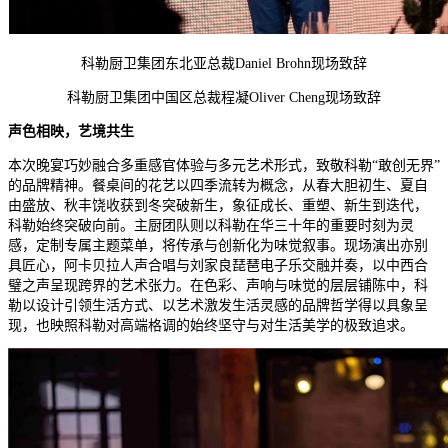
科勒厨卫集团东北亚总裁Daniel Brohn现场致辞
科勒厨卫集团中国区总裁程凝Oliver Cheng现场致辞
声色相映，艺境共生
本次晚宴巧妙融合多重感官体验与多元艺术形式，致敬科勒“敢创无界”
的品牌精神。餐桌间的花艺以四季流转为概念，从春大胆初生、夏自
由盛放、秋丰饶收获到冬突破新生，象征成长、重塑、新生到迭代，
科勒始终突破向前。主厨团队则以科勒在华三十年的重要时刻为灵
感，定制专属主题菜单，将传承与创新化为味觉叙事。现场演出亦别
具匠心，阿卡贝拉人声合唱与刘家良琵琶电子乐交融并奏，以中西合
璧之声呈现跨界的艺术张力。在色彩、声响与味觉的层层铺陈中，科
勒以设计引领生活方式、以艺术激发生活灵感的品牌哲学得以具象呈
现，也映照科勒对高端格调的始终坚守与对生活美学的极致追求。