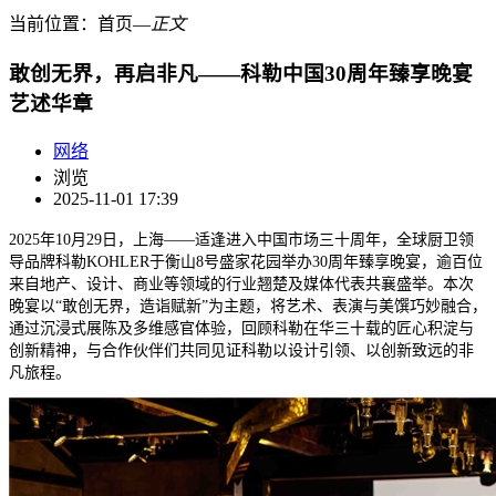
当前位置：
首页
―
正文
敢创无界，再启非凡——科勒中国30周年臻享晚宴
艺述华章
网络
浏览
2025-11-01 17:39
2025年10月29日，上海——适逢进入中国市场三十周年，全球厨卫领
导品牌科勒KOHLER于衡山8号盛家花园举办30周年臻享晚宴，逾百位
来自地产、设计、商业等领域的行业翘楚及媒体代表共襄盛举。本次
晚宴以“敢创无界，造诣赋新”为主题，将艺术、表演与美馔巧妙融合，
通过沉浸式展陈及多维感官体验，回顾科勒在华三十载的匠心积淀与
创新精神，与合作伙伴们共同见证科勒以设计引领、以创新致远的非
凡旅程。