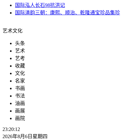
国际
泓人长石98抗洪记
国际
清韵三朝：康熙、顺治、乾隆通宝珍品集珍
艺术文化
头条
艺术
艺考
收藏
文化
名家
书画
书法
油画
画展
画院
23:20:15
2026年8月6日星期四