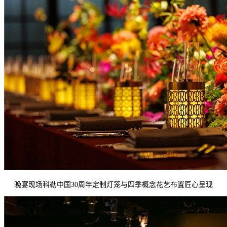
晚宴现场科勒中国30周年定制灯笼与四季概念花艺布置匠心呈现