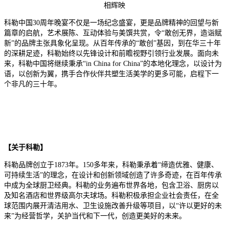
相辉映
科勒中国30周年晚宴不仅是一场纪念盛宴，更是品牌精神的回望与新
篇章的启航，艺术展陈、互动体验与美馔共赏，令“敢创无界，造诣赋
新”的品牌主张具象化呈现。从百年传承的“敢创”基因，到在华三十年
的深耕足迹，科勒始终以先锋设计和前瞻视野引领行业发展。面向未
来，科勒中国将继续秉承“in China for China”的本地化理念，以设计为
语，以创新为翼，携手合作伙伴共塑生活美学的更多可能，启程下一
个非凡的三十年。
【关于科勒】
科勒品牌创立于1873年。150多年来，科勒秉承着“缔造优雅、健康、
可持续生活”的理念，在设计和创新领域创造了许多奇迹，在百年传承
中成为全球厨卫经典。科勒的业务遍布世界各地，包含卫浴、厨房以
及知名酒店和世界级高尔夫球场。科勒积极承担企业社会责任，在全
球范围内展开清洁用水、卫生设施改善升级等项目，以“许以更好的未
来”为经营哲学，关护当代和下一代，创造更美好的未来。