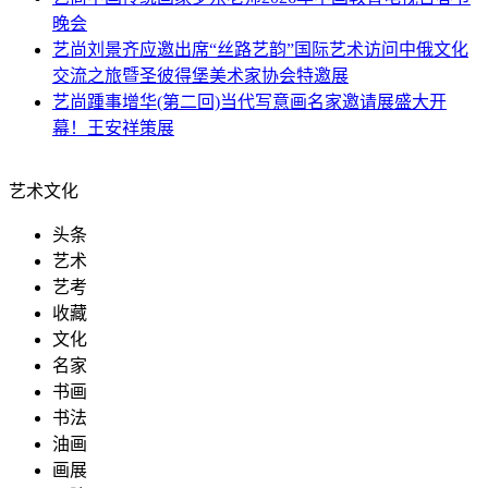
晚会
艺尚
刘景齐应邀出席“丝路艺韵”国际艺术访问中俄文化
交流之旅暨圣彼得堡美术家协会特邀展
艺尚
踵事增华(第二回)当代写意画名家邀请展盛大开
幕！王安祥策展
艺术文化
头条
艺术
艺考
收藏
文化
名家
书画
书法
油画
画展