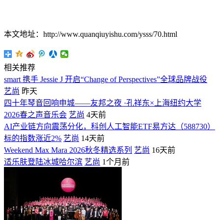
本文地址：http://www.quanqiuyishu.com/ysss/70.html
相关推荐
​smart 携手 Jessie J 开启“Change of Perspectives”全球品牌战役
艺尚
昨天
四十年琴音回响申城——友邦之夜 ·孔祥东×上海纽约大学
2026春之声音乐会
艺尚
4天前
AI产业链方向震荡分化，科创人工智能ETF易方达（588730）
标的指数涨近2%
艺尚
14天前
Weekend Max Mara 2026秋冬精选系列
艺尚
16天前
适乐肤登陆冰城哈尔滨
艺尚
1个月前