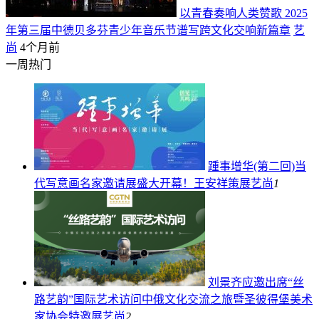
以青春奏响人类赞歌 2025
年第三届中德贝多芬青少年音乐节谱写跨文化交响新篇章
艺
尚
4个月前
一周热门
踵事增华(第二回)当
代写意画名家邀请展盛大开幕！王安祥策展
艺尚
1
刘景齐应邀出席“丝
路艺韵”国际艺术访问中俄文化交流之旅暨圣彼得堡美术
家协会特邀展
艺尚
2