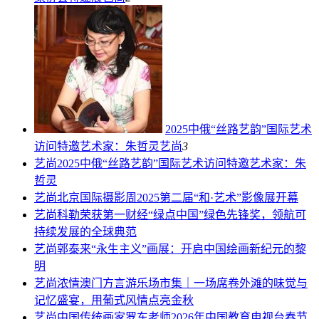
2025中俄“丝路艺韵”国际艺术
访问特邀艺术家：朱哲灵
艺尚
3
艺尚
2025中俄“丝路艺韵”国际艺术访问特邀艺术家：朱
哲灵
艺尚
北京国际摄影周2025第二届“和·艺术”影像展开幕
艺尚
科勒荣获第一财经“绿点中国”绿色先锋奖，领航可
持续发展的全球典范
艺尚
郭泰来“永生主义”画展：开启中国绘画新纪元的黎
明
艺尚
浓情澳门方言游乐场市集｜一场席卷外滩的味觉与
记忆盛宴，用葡式风情点亮金秋
艺尚
中国传统画家罗东老师2026年中国教育电视台春节