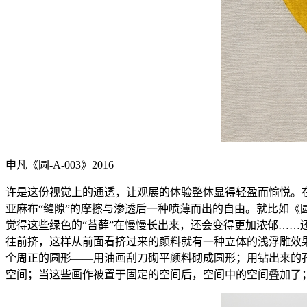
申凡《圆-A-003》2016
许是这份视觉上的通透，让观展的体验整体显得轻盈而愉悦。
亚麻布“缝隙”的摩擦与渗透后一种喷薄而出的自由。就比如
觉得这些绿色的“苔藓”在慢慢长出来，还会变得更加浓郁……
往前挤，这样从前面看挤过来的颜料就有一种立体的浅浮雕效
个周正的圆形——用油画刮刀砌平颜料砌成圆形；用钻出来的
空间；当这些画作被置于固定的空间后，空间中的空间叠加了