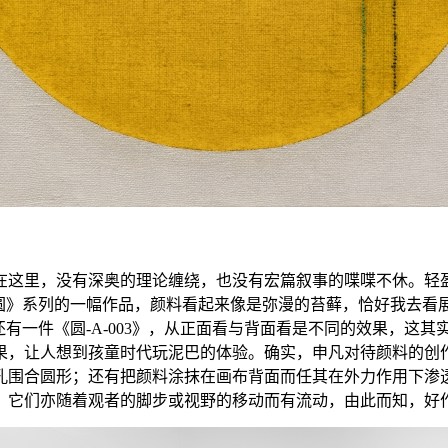
在这里，没有深奥的理论缠绕，也没有宏篇叙事的喋喋不休。轻
《圆》系列的一幅作品，颜料看起来像是弥漫的苔藓，恰好我去看
还有一件《圆-A-003》，从正面看与背面看是不同的效果，这
果，让人想到孩童时代玩泥巴的体验。确实，申凡对待颜料的创作
孔围合圆形；还有把颜料涂抹在画布背面而任其在外力作用下渗
；它们亦随着观者的脚步或视野的移动而有流动，由此而知，好