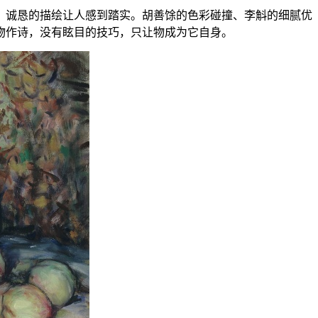
。诚恳的描绘让人感到踏实。胡善馀的色彩碰撞、李斛的细腻优
物作诗，没有眩目的技巧，只让物成为它自身。