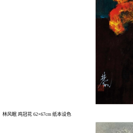
林风眠 鸡冠花 62×67cm 纸本设色