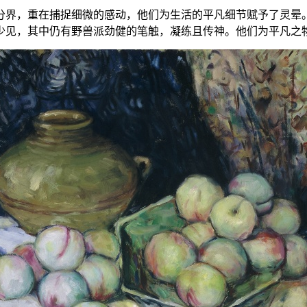
分界，重在捕捉细微的感动，他们为生活的平凡细节赋予了灵晕
少见，其中仍有野兽派劲健的笔触，凝练且传神。他们为平凡之