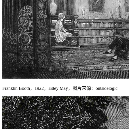
Franklin Booth，1922，Estey May，图片来源：outsidelogic