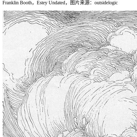
Franklin Booth，Estey Undated，图片来源：outsidelogic