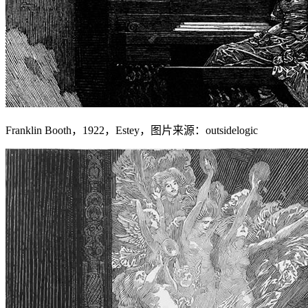
Franklin Booth，1922，Estey，图片来源：outsidelogic