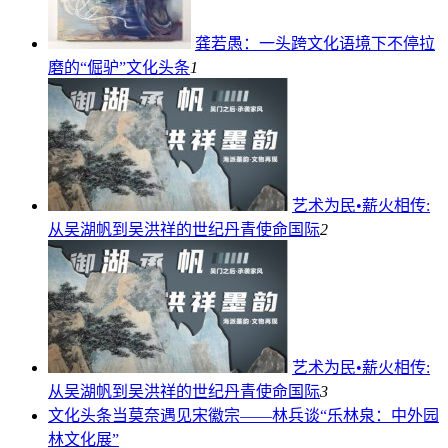
龚若愚：一头跨文化语境下不停拉
磨的“倔驴”
文化头条
1
艺术为民•薪火相传:
从吴湖帆到吴洪祥的世纪丹青使命
国际
2
艺术为民•薪火相传:
从吴湖帆到吴洪祥的世纪丹青使命
国际
3
文化头条
当莫奈遇见宋徽宗——林兵谈“乐林泉：中外园
林文化展”