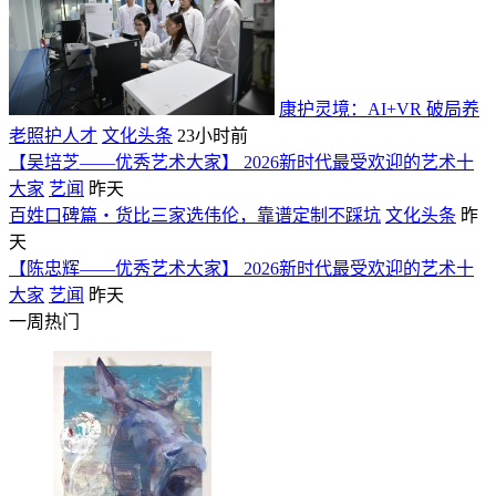
康护灵境：AI+VR 破局养
老照护人才
文化头条
23小时前
【吴培芝——优秀艺术大家】 2026新时代最受欢迎的艺术十
大家
艺闻
昨天
百姓口碑篇・货比三家选伟伦，靠谱定制不踩坑
文化头条
昨
天
【陈忠辉——优秀艺术大家】 2026新时代最受欢迎的艺术十
大家
艺闻
昨天
一周热门