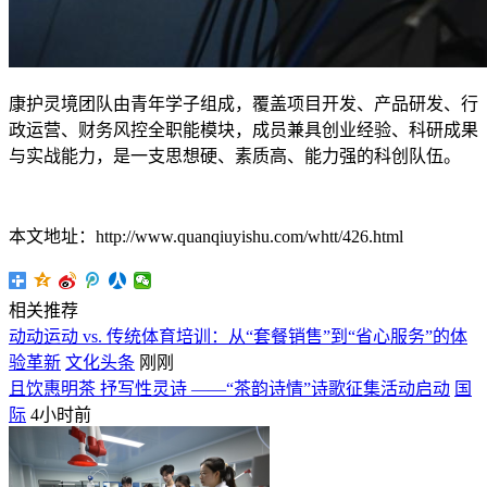
康护灵境团队由青年学子组成，覆盖项目开发、产品研发、行
政运营、财务风控全职能模块，成员兼具创业经验、科研成果
与实战能力，是一支思想硬、素质高、能力强的科创队伍。
本文地址：http://www.quanqiuyishu.com/whtt/426.html
相关推荐
动动运动 vs. 传统体育培训：从“套餐销售”到“省心服务”的体
验革新
文化头条
刚刚
且饮惠明茶 抒写性灵诗 ——“茶韵诗情”诗歌征集活动启动
国
际
4小时前