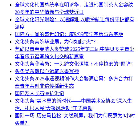
全球文化
韩国总统李在明访华，走进韩国制茶人金容纹
20多年的中华情缘与全球梦近日
全球文化
阳光财险：以速解难 以暖护航让每份守护都有
温度
国际
方寸间的盛世印记：康熙通宝宁字版与东字版
文化头条
美院毕业展，为何如此“火”？
艺尚
以青春奏响人类赞歌 2025年第三届中德贝多芬青少
年音乐节谱写跨文化交响新篇章
文化头条
龚若愚：一头跨文化语境下不停拉磨的“倔驴”
头条
吴东魁以心运笔以墨写神
文化头条
2025非遗视频创作大会婺源启幕：多方合力打
造青年共创非遗传播新生态
国际
泓人长石98抗洪记
文化头条
“美术里的新时代——中国美术家协会‘深入生
活、扎根人民’大采风活动”正式启动
国际
一场“历史马拉松”突然刷屏，我们为何愿意为9小时
买单？