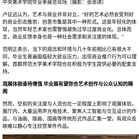
中央美术学院毕业季展览现场（摄影：张思琪）
卢征远认为，艺术与商业并非对立，“好的艺术必然会受到好
的商业形态推崇，创意市集是其中一种形式。这是‌年轻化的体
现‌，当然年轻艺术家也需警惕‌避免过早过度商业化‌。总体而
言，商业反馈本身也是一种社会需求和关注度的体现。”
范明正表示，当下的观念和环境与几十年前相比已有很大不
同，毕业生普遍面临较大就业压力，出现商业推介行为可以理
解。首都师范大学美术学院也在积极为学生提供必要的配套支
持。
观展体验亟待增强 毕业展有望弥合艺术创作与公众认知的隔
阂
然而，空前的关注度与人流也在一定程度上‌影响了观展体验‌。
展厅内，大量运用声光电技术、聚焦人工智能与交互设计的作
品，与油画、版画、国画等传统形式作品汇集一堂。有观众反
映‌难以静心专注欣赏单件作品‌。