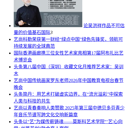
论吴洪祥作品不可估
量的价值基石
国际
3
艺尚
科勒荣获第一财经“绿点中国”绿色先锋奖，领航可
持续发展的全球典范
国际
香港画廊携三位女性艺术家亮相第17届阿布扎比艺
术博览会
头条
第八届中国（深圳）收藏文化月推荐艺术家：吴训
木
艺尚
中国传统画家罗东老师2026年中国教育电视台春节
晚会
头条
简丹：用艺术打破虚实边界，在“流光溢彩”中探索
人类与科技的共生
艺尚
以青春奏响人类赞歌 2025年第三届中德贝多芬青少
年音乐节谱写跨文化交响新篇章
头条
以“艺”为媒传薪铸魂——莫斯科艺术学院“‘艺'心向