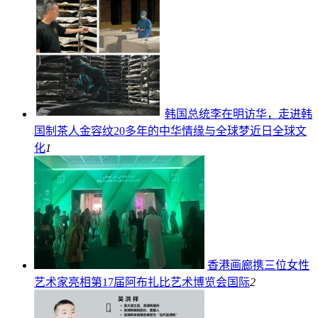
韩国总统李在明访华，走进韩
国制茶人金容纹20多年的中华情缘与全球梦近日
全球文
化
1
香港画廊携三位女性
艺术家亮相第17届阿布扎比艺术博览会
国际
2