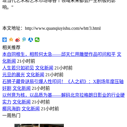
现当代艺术和艺术市场等各个领域未来都会产生积极的影
响。”
本文地址：http://www.quanqiuyishu.com/whtt/3.html
相关推荐
本自同根生，相煎何太急——邱天仁用雕塑作品叩问和平
文
化新闻
21小时前
人生若只如初见
文化新闻
21小时前
元旦的晨光
文化新闻
21小时前
石狮子藏骨谜局引爆人性叩问！《人之初》：X剧场年度压轴
好剧
文化新闻
21小时前
以创意为核，以品质为基——解码北京拉格朗日影业的行业硬
实力
文化新闻
21小时前
椰风海韵
文化新闻
21小时前
一周热门