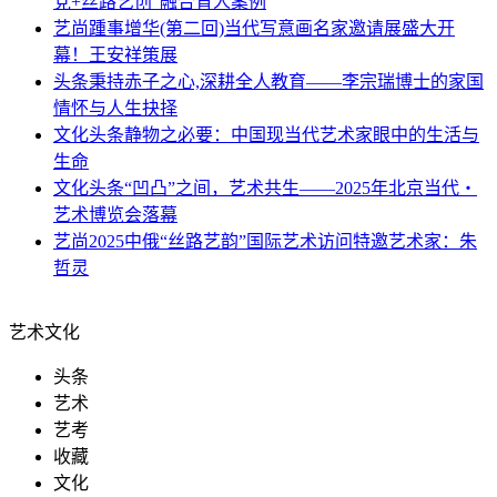
党+丝路艺创”融合育人案例
艺尚
踵事增华(第二回)当代写意画名家邀请展盛大开
幕！王安祥策展
头条
秉持赤子之心,深耕全人教育——李宗瑞博士的家国
情怀与人生抉择
文化头条
静物之必要：中国现当代艺术家眼中的生活与
生命
文化头条
“凹凸”之间，艺术共生——2025年北京当代・
艺术博览会落幕
艺尚
2025中俄“丝路艺韵”国际艺术访问特邀艺术家：朱
哲灵
艺术文化
头条
艺术
艺考
收藏
文化