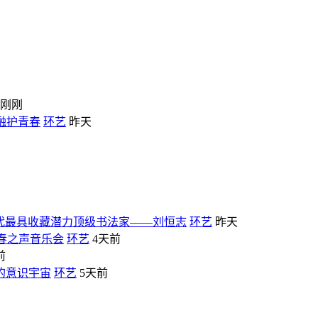
刚刚
融护青春
环艺
昨天
当代最具收藏潜力顶级书法家——刘恒志
环艺
昨天
6春之声音乐会
环艺
4天前
前
的意识宇宙
环艺
5天前