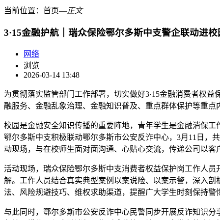
当前位置：
首页
―
正文
3·15金融护航｜瑞众保险鄂尔多斯中支警企联动进校
网络
浏览
2026-03-14 13:48
为贯彻落实监管部门工作部署，切实做好3·15金融消费者权
融服务、金融乱象治理、金融知识普及、重点群体保护等重点
校园是金融安全知识传播的重要阵地，青年学生是金融消保工
鄂尔多斯中支积极联动鄂尔多斯市公安反诈中心，3月11日，
动现场，与在校师生面对面沟通、心贴心交流，传递公司以客
活动现场，瑞众保险鄂尔多斯中支消费者权益保护岗工作人员
解。工作人员结合真实典型案例以案说险、以案示警，深入剖
法、风险规避技巧、维权求助渠道，提醒广大学生时刻保持警
与此同时，鄂尔多斯市公安反诈中心民警同步开展反诈知识分