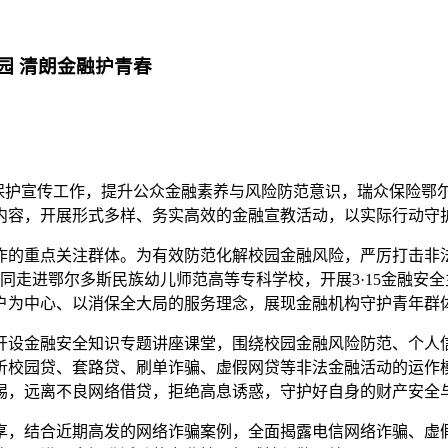
园 清朗金融护青春
益保护宣传工作，提升公众金融素养与风险防范意识，瑞众保险鄂尔
内容，开展形式多样、务实高效的金融宣教活动，以实际行动守
作的重点关注群体。为有效防范化解校园金融风险，严厉打击非
共同走进鄂尔多斯民族幼儿师范高等专科学校，开展3·15金融
户为中心、以消保全大局的服务理念，展现金融机构守护青年群
开设金融安全知识专题讲座课堂，围绕校园金融风险防范、个人
析校园贷、套路贷、刷单诈骗、虚假网贷等非法金融活动的运作
惕，远离不良网络借贷，拒绝高息诱惑，守护好自身的财产安全与
享，结合近期高发的网络诈骗案例，全面揭露电信网络诈骗、虚