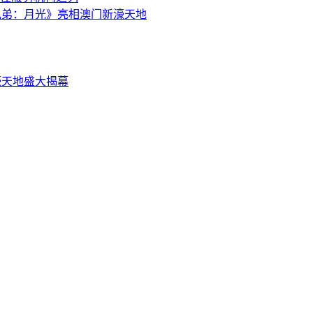
斯兄弟：月光》亮相澳门新濠天地
濠天地盛大揭幕