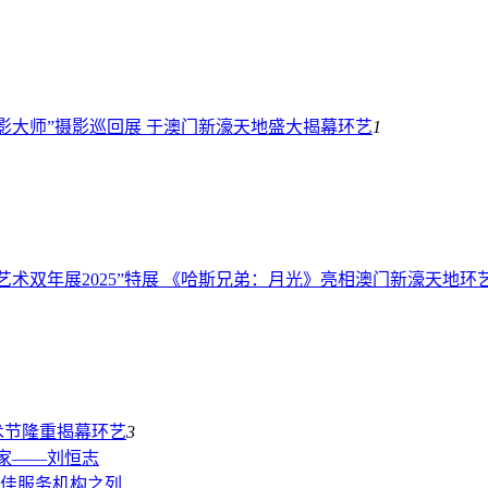
影大师”摄影巡回展 于澳门新濠天地盛大揭幕
环艺
1
艺术双年展2025”特展 《哈斯兄弟：月光》亮相澳门新濠天地
环
艺术节隆重揭幕
环艺
3
法家——刘恒志
佳服务机构之列