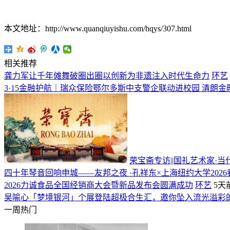
本文地址：http://www.quanqiuyishu.com/hqys/307.html
相关推荐
龚力军让千年傩舞破圈出圈以创新为非遗注入时代生命力
环艺
3·15金融护航｜瑞众保险鄂尔多斯中支警企联动进校园 清朗金
荣宝斋专访||国礼艺术家·
四十年琴音回响申城——友邦之夜 ·孔祥东×上海纽约大学202
2026力诚食品全国经销商大会暨新品发布会圆满成功
环艺
5天
吴喻心「梦境银河」个展登陆超极合生汇，邀你坠入流光溢彩
一周热门