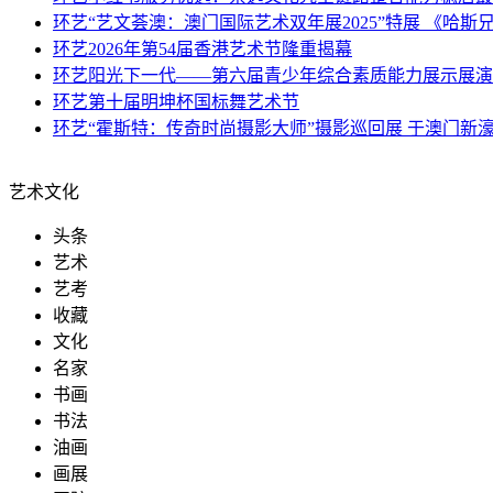
环艺
“艺文荟澳：澳门国际艺术双年展2025”特展 《哈
环艺
2026年第54届香港艺术节隆重揭幕
环艺
阳光下一代——第六届青少年综合素质能力展示展演
环艺
第十届明坤杯国标舞艺术节
环艺
“霍斯特：传奇时尚摄影大师”摄影巡回展 于澳门新
艺术文化
头条
艺术
艺考
收藏
文化
名家
书画
书法
油画
画展