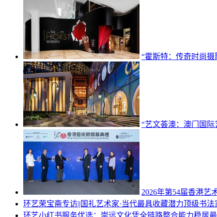
“霍斯特：传奇时尚摄
“艺文荟澳：澳门国际
2026年第54届香港
环艺
荣宝斋专访||国礼艺术家·当代最具收藏潜力顶级书
环艺
小红书服务优选：崇远文化凭全链路整合能力稳居最